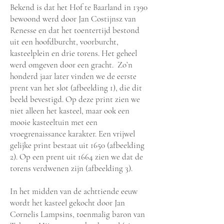
Bekend is dat het Hof te Baarland in 1390
bewoond werd door Jan Costijnsz van
Renesse en dat het toentertijd bestond
uit een hoofdburcht, voorburcht,
kasteelplein en drie torens. Het geheel
werd omgeven door een gracht. Zo’n
honderd jaar later vinden we de eerste
prent van het slot (afbeelding 1), die dit
beeld bevestigd. Op deze print zien we
niet alleen het kasteel, maar ook een
mooie kasteeltuin met een
vroegrenaissance karakter. Een vrijwel
gelijke print bestaat uit 1650 (afbeelding
2). Op een prent uit 1664 zien we dat de
torens verdwenen zijn (afbeelding 3).
In het midden van de achttiende eeuw
wordt het kasteel gekocht door Jan
Cornelis Lampsins, toenmalig baron van