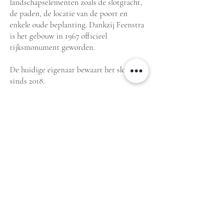
landschapselementen zoals de slotgracht,
de paden, de locatie van de poort en
enkele oude beplanting. Dankzij Feenstra
is het gebouw in 1967 officieel
rijksmonument geworden.
De huidige eigenaar bewaart het slot
sinds 2018.
Afbeelding 4 Het huis te Baarland van
agteren. Gemaakt in 1743 door Cornelis