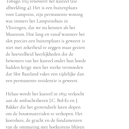
Tobago. Hij renoveert het kasteel (zie
afbeelding 4). Het is een buitenplaats
voor Lampsins, zijn permanente woning
was immers het Lampsinshuis in
Vlissingen, dat we nu kennen als het
Muzeeum. Hoe lang en vanaf wanneer het
slot precies een buitenplaats is geweest is
niet met zekerheid te zeggen maar gezien
de hoeveelheid heerlijkheden die de
bewoners van het kasteel onder hun hoede
hadden krijgt men het sterke vermoeden
dat Slot Baarland vaker een tijdelijke dan
een permanente residentie is geweest.
Helaas wordt het kasteel in 1832 verkocht
aan de ambachtsheren J.C. Bol-Es en J.
Bakker die het grotendeels laten slopen
om de bouwmaterialen te verkopen. Het
koetshuis, de gracht en de fundamenten
van de ommuring met hoektorens blijven