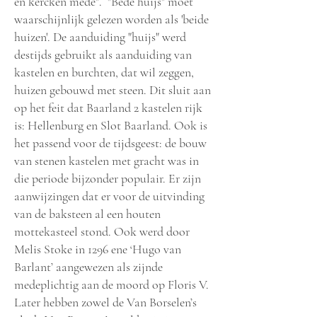
en kercken mede". "Bede huijs" moet
waarschijnlijk gelezen worden als 'beide
huizen'. De aanduiding "huijs" werd
destijds gebruikt als aanduiding van
kastelen en burchten, dat wil zeggen,
huizen gebouwd met steen. Dit sluit aan
op het feit dat Baarland 2 kastelen rijk
is: Hellenburg en Slot Baarland. Ook is
het passend voor de tijdsgeest: de bouw
van stenen kastelen met gracht was in
die periode bijzonder populair. Er zijn
aanwijzingen dat er voor de uitvinding
van de baksteen al een houten
mottekasteel stond. Ook werd door
Melis Stoke in 1296 ene ‘Hugo van
Barlant’ aangewezen als zijnde
medeplichtig aan de moord op Floris V.
Later hebben zowel de Van Borselen’s