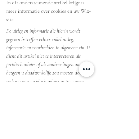
In dit
ondersteunende artikel
krijgt u
meer informatie over cookies en uw Wix-
site
De uitleg en informatie die hierin wordt
gegeven betreffen echter enkel uitleg,
informatie en voorbeelden in algemene zin. U
dient dit artikel niet te interpreteren als
juridisch advies of als aanbevelingen omtrent
hetgeen u daadwerkelijk zou moeten doen. We
raden u aan juridisch advies in te winnen
voor het verkrijgen van inzicht en om u te
helpen bij het opstellen van uw cookiebeleid.